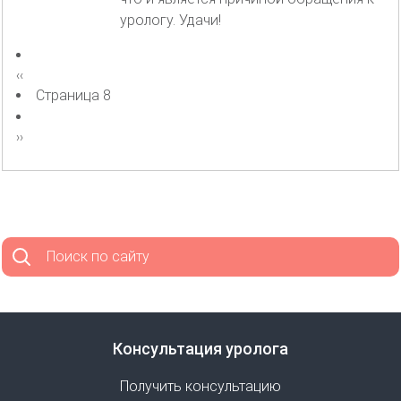
урологу. Удачи!
Нумерация
Предыдущая
‹‹
страниц
страница
Страница 8
Следующая
››
страница
Поиск по сайту
Консультация уролога
Получить консультацию