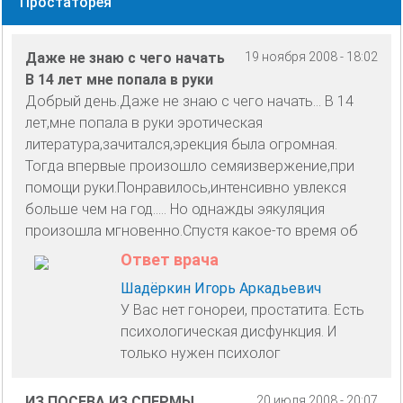
Простаторея
Даже не знаю с чего начать
19 ноября 2008 - 18:02
В 14 лет мне попала в руки
Добрый день.Даже не знаю с чего начать... В 14
лет,мне попала в руки эротическая
литература,зачитался,эрекция была огромная.
Тогда впервые произошло семяизвержение,при
помощи руки.Понравилось,интенсивно увлекся
больше чем на год..... Но однажды эякуляция
произошла мгновенно.Спустя какое-то время об
Ответ врача
Шадёркин Игорь Аркадьевич
У Вас нет гонореи, простатита. Есть
психологическая дисфункция. И
только нужен психолог
ИЗ ПОСЕВА ИЗ СПЕРМЫ
20 июля 2008 - 20:07