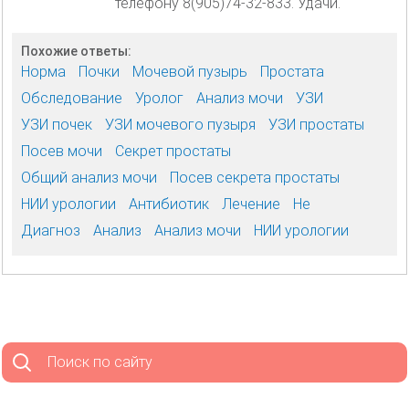
телефону 8(905)74-32-833. Удачи.
Похожие ответы:
Норма
Почки
Мочевой пузырь
Простата
Обследование
Уролог
Анализ мочи
УЗИ
УЗИ почек
УЗИ мочевого пузыря
УЗИ простаты
Посев мочи
Секрет простаты
Общий анализ мочи
Посев секрета простаты
НИИ урологии
Антибиотик
Лечение
Не
Диагноз
Анализ
Анализ мочи
НИИ урологии
Поиск по сайту