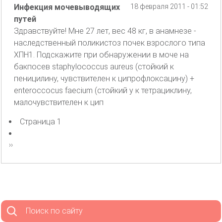
Инфекция мочевыводящих
18 февраля 2011 - 01:52
путей
Здравствуйте! Мне 27 лет, вес 48 кг, в анамнезе -
наследственный поликистоз почек взрослого типа
ХПН1. Подскажите при обнаружении в моче на
бакпосев staphylococcus aureus (стойкий к
пеницилину, чувствителен к ципрофлоксацину) +
enteroccocus faecium (стойкий у к тетрациклину,
малочувствителен к цип
Страница 1
Нумерация
страниц
Следующая
››
страница
Поиск по сайту